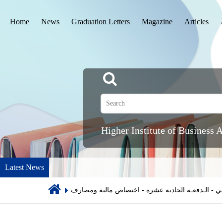
القائمة
Home
News
Graduation Letters
Magazine
Articles
الرئيسية
Higher Institute of Business 
Latest News
Breadcrumb