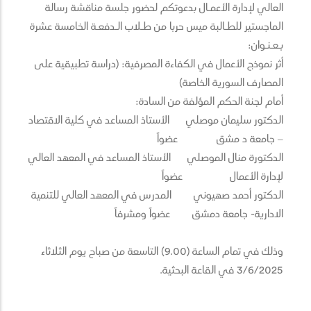
العالي لإدارة الأعمـال بدعوتكم لحضور جلسة مناقشة رسالة
الماجستير للطـالبة ميس حربا من طـلاب الـدفعـة الخامسة عشرة
بـعـنـوان:
أثر نموذج الأعمال في الكفاءة المصرفية: (دراسة تطبيقية على
المصارف السورية الخاصة)
أمام لجنة الحكم المؤلفة من السادة:
الدكتور سليمان موصلي الأستاذ المساعد في كلية الاقتصاد
– جامعة د مشق عضواً
الدكتورة منال الموصلي الأستاذ المساعد في المعهد العالي
لإدارة الأعمال عضواً
الدكتور أحمد صهيوني المدرس في المعهد العالي للتنمية
الادارية- جامعة دمشق عضواً ومشرفاً
وذلك في تمام الساعة (9.00) التاسعة من صباح يوم الثلاثاء
3/6/2025 في القاعة البحثية.