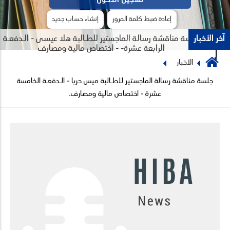
إعادة ضبط كلمة المرور
إنشاء حساب جديد
آخر الأخبار
جلسة مناقشة رسالة الماجستير للطـالبة هلا عيسى - الـدفعـة
الرابعة عشرة- - اختصاص مالية ومصارف
Breadcrumb
الأخبار
Previous
Next
جلسة مناقشة رسالة الماجستير للطـالبة ميس حربا - الـدفعـة الخامسة
عشرة - اختصاص مالية ومصارف.