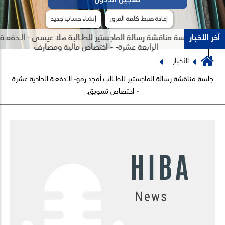
إعادة ضبط كلمة المرور
إنشاء حساب جديد
آخر الأخبار
جلسة مناقشة رسالة الماجستير للطـالبة هلا عيسى - الـدفعـة
الرابعة عشرة- - اختصاص مالية ومصارف
Breadcrumb
الأخبار
Previous
Next
جلسة مناقشة رسالة الماجستير للطـالب أمجد رمو- الـدفعـة الحادية عشرة
- اختصاص تسويق.