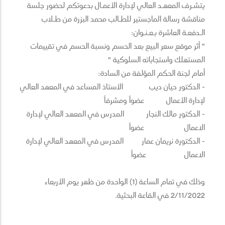
يتشـرف المعهـد العالي لإدارة الأعمـال بدعوتكم لحضور جلسة
مناقشة رسالة الماجستير للطـالب محمد البزرة من طـلاب
الـدفعـة العاشرة بـعـنـوان:
" أثر موقع سعر البيع بعد الحسم ونسبة الحسم في تقييمات
المستهلك واستجاباته السلوكية "
أمام لجنة الحكم المؤلفة من السادة:
- الدكتور حيان ديب الأستاذ المساعد في المعهد العالي
لإدارة الأعمال عضواً ومشرفاً
- الدكتور مالك النجار المدرس في المعهد العالي لإدارة
الاعمال عضواً
- الدكتورة نريمان عمار المدرس في المعهد العالي لإدارة
الاعمال عضواً
وذلك في تمام الساعة (1) الواحدة من ظهر يوم الأربعاء
2/11/2022 في القاعة البحثية.