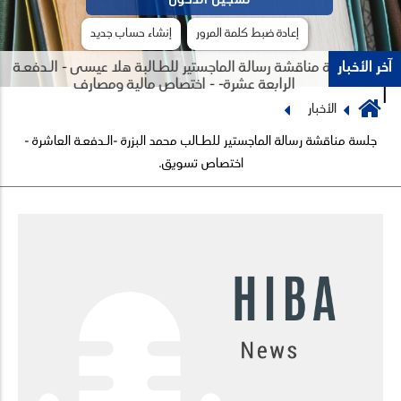
إعادة ضبط كلمة المرور
إنشاء حساب جديد
آخر الأخبار
جلسة مناقشة رسالة الماجستير للطـالبة هلا عيسى - الـدفعـة
الرابعة عشرة- - اختصاص مالية ومصارف
Breadcrumb
الأخبار
Previous
Next
جلسة مناقشة رسالة الماجستير للطـالب محمد البزرة -الـدفعـة العاشرة -
اختصاص تسويق.