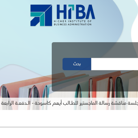
بحث
 مناقشة رسالة الماجستير للطـالب أيهم كاسوحة - الـدفعـة الرابعة عش