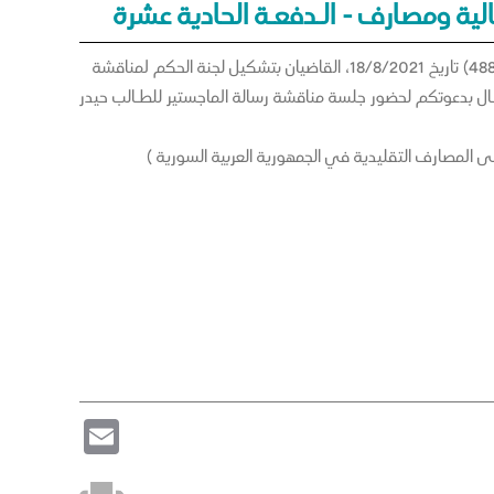
ية ومصارف - الـدفعـة الحادية عشرة
استناداً إلى قرار مجلس الشؤون العلمية والطلابية رقم (20/4) تاريخ 16/8/2021 والقرار التنفيذي رقم (488) تاريخ 18/8/2021، القاضيان بتشكيل لجنة الحكم لمناقشة
مـال بدعوتكم لحضور جلسة مناقشة رسالة الماجستير للطـالب حيدر
Email