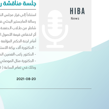
جلسة مناقشة رسا
رسالة الماجستير البحثي ف
شاطر من طـلاب الـدفعـة ال
أثر انخفاض قيمة الأصول المالية وفق IFRS9 في رأس المال التنظيمي واختبارات الجهد ( دراسة عملية على ال
أمام لجنة الحكم المؤلفة 
- الدكتورة آلاء بركة الأ
- الدكتور راغب الغصين ال
- الدكتورة منال الموصلي 
وذلك في تمام الساعة ( 10 ) العاشرة من صباح يوم الأربعاء 25/8/2021 في القاعة البحثية.
2021-08-20