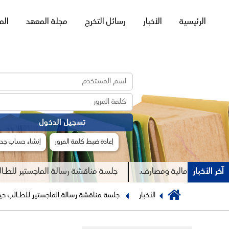
القائمة
الرئيسية
الأخبار
رسائل التخرج
مجلة المعهد
الم
الرئيسية
إعادة ضبط كلمة المرور
إنشاء حساب جدي
آخر الأخبار
 اختصاص مالية ومصارف.
جلسة مناقشة رسالة الماجستير للطـالبة 
Previous
Breadcrumb
الأخبار
جلسة مناقشة رسالة الماجستير للطـالب حيد
Next