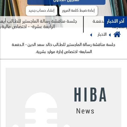
إعادة ضبط كلمة المرور
إنشاء حساب جديد
آخر الأخبار
عيسى - الـدفعـة
جلسة مناقشة رسالة الماجستير للطـالب أيهم ك
مصارف
الرابعة عشرة- - اختصاص مالية و
Breadcrumb
الأخبار
Previous
Next
جلسة مناقشة رسالة الماجستير للطـالب خالد سعد الدين - الـدفعـة
السابعة- اختصاص إدارة موارد بشرية.