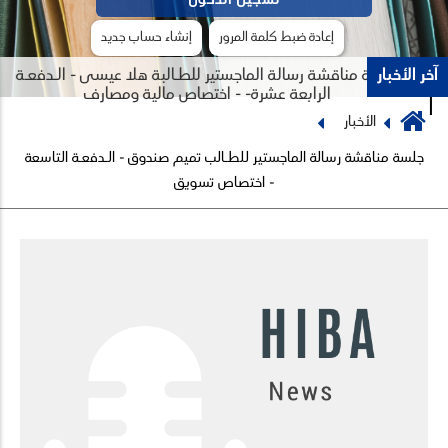
إعادة ضبط كلمة المرور
إنشاء حساب جديد
آخر الأخبار
جلسة مناقشة رسالة الماجستير للطـالبة هلا عيسى - الـدفعـة
الرابعة عشرة- - اختصاص مالية ومصارف
Breadcrumb
الأخبار
Previous
Next
جلسة مناقشة رسالة الماجستير للطـالب تميم صندوق - الـدفعـة التاسعة
- اختصاص تسويق