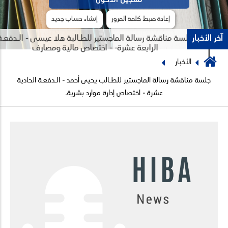
إعادة ضبط كلمة المرور
إنشاء حساب جديد
آخر الأخبار
جلسة مناقشة رسالة الماجستير للطـالبة هلا عيسى - الـدفعـة
الرابعة عشرة- - اختصاص مالية ومصارف
Breadcrumb
الأخبار
Previous
Next
جلسة مناقشة رسالة الماجستير للطـالب يحيى أحمد - الـدفعـة الحادية
عشرة - اختصاص إدارة موارد بشرية.