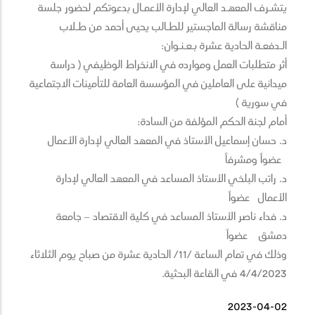
يتشـرف المعهـد العالي لإدارة الأعمـال بدعوتكم لحضور جلسة
مناقشة رسالة الماجستير للطـالب يحيى أحمد من طـلاب
الـدفعـة الحادية عشرة بـعـنـوان:
أثر متطلبات العمل وموارده في الانخراط الوظيفي ( دراسة
ميدانية على العاملين في المؤسسة العامة للتأمينات الاجتماعية
في سورية )
أمام لجنة الحكم المؤلفة من السادة:
د. حسان إسماعيل الأستاذ في المعهد العالي لإدارة الأعمال
عضواً ومشرفاً
د. راتب البلخي الأستاذ المساعد في المعهد العالي لإدارة
الأعمال عضواً
د. فداء ناصر الأستاذ المساعد في كلية الاقتصاد – جامعة
دمشق عضواً
وذلك في تمام الساعة /11/ الحادية عشرة من صباح يوم الثلاثاء
4/4/2023 في القاعة البحثية.
2023-04-02