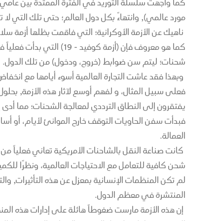
مورد عالمي), وانتهاءً بكل دول العالم؛ حتى تلك التي لا
ناهيك عن الأزمة الأوكرانية؛ التي فاقمت بظلها أزمة سلا
شحنات؛ ليتم سن ضوابط (خروج، ودخول) من تلك الدول. 
وبهذا فقد عاشت التجارة العالمية أسوء أيامها مع انخفاض
يفتقرون إلى النطاق الترددي لمعالجة الشحنات؛ مما أدى إل
فبدأت سفن الحاويات التوقف خارج الموانئ لأيام، أو أساب
العمالة.
كانت صناعة النقل بالشاحنات الأمريكية تعاني فعلياً م
شحن كافية للتعامل مع الاحتياجات العالمية، ونظرًا للكمي
لم تكن المنظمات الإنسانية بمعزلٍ عن هذه التأثيرات, وال
المنتشرة في معظم الدول.
إن هذه الأزمة مارست ضغوطاً هائلة على إدارات هذه الم