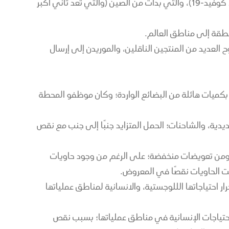
كما واجهت سلسلة التوريد في الفترة الممتدة بين عامي 2020 – 2022، تحديات جديدة من نوعها كان أهمها أزمة انتشار (وباء كوفيد-19)، والتي بدأت من الصين (والتي تعد ثاني أكبر
منطقة إلى مناطق العالم.
 سلاسل التوريد العالمية، مع جنوح العديد من المنتجين الناقلين، والموريدن إلى إرسال
بحت الموانئ الأمريكية الرئيسة مغمورة بكميات هائلة من البضائع الواردة؛ وكان موظفو المحطة
يدية، والشاحنات؛ الحمل المتزايد جنبًا إلى جنب مع نقص
ع ومن تعويضات منخفضة؛ على الرغم من وجود حاويات
خلت الحاويات نقصًا في المعروض.
 احتياجاتها الللوجستية، والانسانية لمناطق عملياتها
احتياجات الإنسانية في مناطق عملياتها؛ بسبب نقص