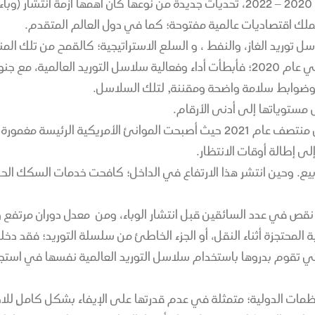
 تملك اقتصاديات عالمية مفتوحة؛ كما في دول العالم المتقدم.
سل توريد الغاز، والنفط ، و السلع الاستراتيجية؛ كالقمح من تلك ال
كما هو معروف فإن (أزمة كوفيد - 19) التي بدأت فعلياً في عام 2020؛ فأبطأت أداء وفعالية
وضوابط سلامة واضحة ومقننة, لتلك السلاسل.
 مستوياتها إلى أدنى الأرقام.
فعلى سبيل المثال، و لفهم أوسع لآثار هذه الأزمة, بحلول منتصف عام 2021 حيث أص
ى إطالة أوقات الانتظار.
يع. وحين انتشر هذا الارتفاع في الداخل؛ كافحت خدمات السكك الحد
ن نقص في عدد السائقين قبل انتشار الوباء، ومن معدل دوران مرتف
ة المحتجزة أثناء النقل، أو الجزء الخاطئ من سلسلة التوريد؛ فقد د
تي تقوم بدروها باستخدام سلاسل التوريد العالمية نفسها في استجرار
نظمات الدولية؛ متمثلة في عدم قدرتها على الإيفاء بشكل كاملٍ لل