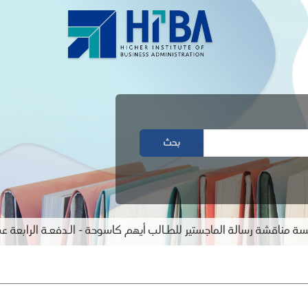
بحث
اقشة رسالة الماجستير للطـالب أيهم كاسوحة - الـدفعـة الرابعة عشرة-