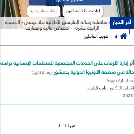
إعادة ضبط كلمة المرور
إنشاء حساب جديد
آخر الأخبار
جلسة مناقشة رسالة الماجستير للطـالبة هلا عيسى - الـدفعـة
الرابعة عشرة- - اختصاص مالية ومصارف
Breadcrumb
تدريب العاملين
Previous
Next
أثر إدارة الأزمات على الخدمات المجتمعية للمنظمات الإنسانية دراسة
حالة في منظمة الأونروا الدولية بدمشق
(رسالة تخرج)
عطاء نايف عودة
إشراف الدكتور :
راتب
البلخي
20211
1 - 1 من 1