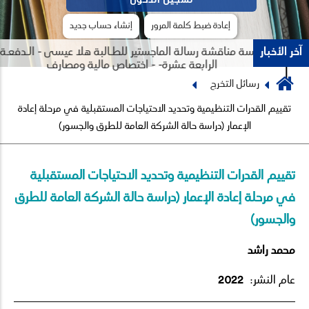
إعادة ضبط كلمة المرور
إنشاء حساب جديد
آخر الأخبار
جلسة مناقشة رسالة الماجستير للطـالبة هلا عيسى - الـدفعـة
الرابعة عشرة- - اختصاص مالية ومصارف
Breadcrumb
رسائل التخرج
Previous
Next
تقييم القدرات التنظيمية وتحديد الاحتياجات المستقبلية في مرحلة إعادة
الإعمار (دراسة حالة الشركة العامة للطرق والجسور)
تقييم القدرات التنظيمية وتحديد الاحتياجات المستقبلية
في مرحلة إعادة الإعمار (دراسة حالة الشركة العامة للطرق
والجسور)
محمد راشد
عام النشر:
2022