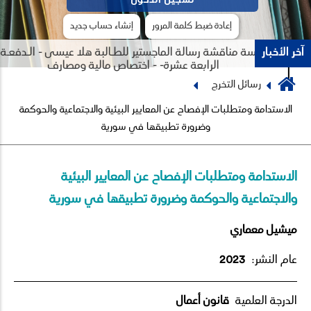
إعادة ضبط كلمة المرور
إنشاء حساب جديد
آخر الأخبار
جلسة مناقشة رسالة الماجستير للطـالبة هلا عيسى - الـدفعـة
الرابعة عشرة- - اختصاص مالية ومصارف
Breadcrumb
رسائل التخرج
Previous
Next
الاستدامة ومتطلبات الإفصاح عن المعايير البيئية والاجتماعية والحوكمة
وضرورة تطبيقها في سورية
الاستدامة ومتطلبات الإفصاح عن المعايير البيئية
والاجتماعية والحوكمة وضرورة تطبيقها في سورية
ميشيل معماري
عام النشر:
2023
الدرجة العلمية
قانون أعمال