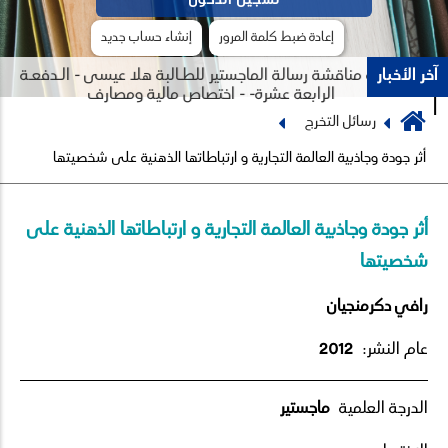
إعادة ضبط كلمة المرور
إنشاء حساب جديد
آخر الأخبار
جلسة مناقشة رسالة الماجستير للطـالبة هلا عيسى - الـدفعـة
الرابعة عشرة- - اختصاص مالية ومصارف
Breadcrumb
رسائل التخرج
Previous
Next
أثر جودة وجاذبية العالمة التجارية و ارتباطاتها الذهنية على شخصيتها
أثر جودة وجاذبية العالمة التجارية و ارتباطاتها الذهنية على
شخصيتها
رافي دكرمنجيان
عام النشر:
2012
الدرجة العلمية
ماجستير