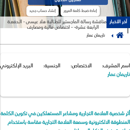
إعادة ضبط كلمة المرور
إنشاء حساب جديد
آخر الأخبار
جلسة مناقشة رسالة الماجستير للطـالبة هلا عيسى - الـدفعـة
الرابعة عشرة- - اختصاص مالية ومصارف
Breadcrumb
ناريمان عمار
Previous
Next
اسم المشرف:
الاختصاص:
الجنسية:
البريد الإلكتروني:
ناريمان عمار
أثر شخصية العلامة التجارية ومشاعر المستهلكين في تكوين الكلمة
المنطوقة الالكترونية وسمعة العلامة التجارية مقاسة باستخدام