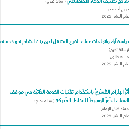
نماذج تصنيف الذكاء الاصطناعي
(رسالة تخرج)
جورج أبو نصار
عام النشر: 2025
دراسة آراء واتجاهات عملاء الفرع المتنقل لدى بنك الشام نحو خدماته
(رسالة تخرج)
ماسة دللول
عام النشر: 2025
أَثَرُ الإِلْزامِ القَسْرِيِّ باسْتِخْدامِ تِقْنياتِ الخدمةِ الذّاتِيّةِ في مواقفِ
العملاءِ الدّورُ الوَسِيطُ للمَخاطِرِ المُدرَكَةِ
(رسالة تخرج)
مهند كنان الإمام
عام النشر: 2025