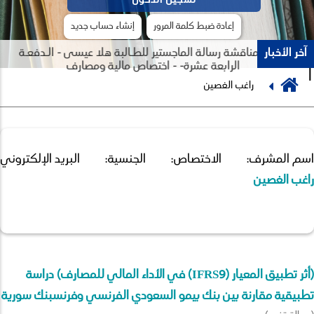
إعادة ضبط كلمة المرور
إنشاء حساب جديد
آخر الأخبار
جلسة مناقشة رسالة الماجستير للطـالبة هلا عيسى - الـدفعـة
الرابعة عشرة- - اختصاص مالية ومصارف
Breadcrumb
راغب الغصين
Previous
Next
اسم المشرف:
الاختصاص:
الجنسية:
البريد الإلكتروني:
راغب الغصين
(أثر تطبيق المعيار (IFRS9) في الأداء المالي للمصارف) دراسة
تطبيقية مقارنة بين بنك بيمو السعودي الفرنسي وفرنسبنك سورية