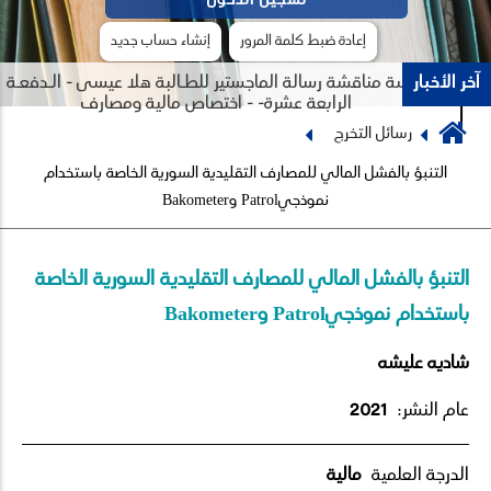
إعادة ضبط كلمة المرور
إنشاء حساب جديد
آخر الأخبار
جلسة مناقشة رسالة الماجستير للطـالبة هلا عيسى - الـدفعـة
الرابعة عشرة- - اختصاص مالية ومصارف
Breadcrumb
رسائل التخرج
Previous
Next
التنبؤ بالفشل المالي للمصارف التقليدية السورية الخاصة باستخدام
نموذجيPatrol وBakometer
التنبؤ بالفشل المالي للمصارف التقليدية السورية الخاصة
باستخدام نموذجيPatrol وBakometer
شاديه عليشه
عام النشر:
2021
الدرجة العلمية
مالية