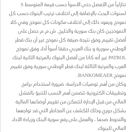
تنازلياً من الأفضل حتى الأسوأ حسب قيمة المتوسط S
لسنوات البحث بالإضافة إلى اختلاف ترتيب البنوك حسب كل
نموذج ويعود ذلك إلى اختلاف مكونات كل نموذج وفي كلا
النموذجين كان بنك سورية والخليج. ش.م.م حصل على
أفضل تقييم وفق نتيجة صيغة كل نموذج غير أن بنك قطر
الوطني سورية و بنك العربي حققا أسوأ أداء وفق نموذج
PATROL غير أنه كانا من أفضل البنوك بالمرتبة الثانية لبنك
العرب والمرتبة الثالثة لبنك قطر الوطني سورية وفق تقييم
نموذج BANKOMEAER.
وكان من أهم توصيات الدراسة: ضرورة استخدام برامج
وتطبيقات الكترونية تتضمن أهم النسب للتنبؤ بالفشل
المالي من قبل الإدارة لتتمكن من تقييم أوضاعها المالية
بشكل دوري وذلك للكشف عن المخاطر التي قد تواجهها
والتحوط ضدها ، والعمل على رفع سوية البنك وزيادة الأداء
المالي للبنوك.