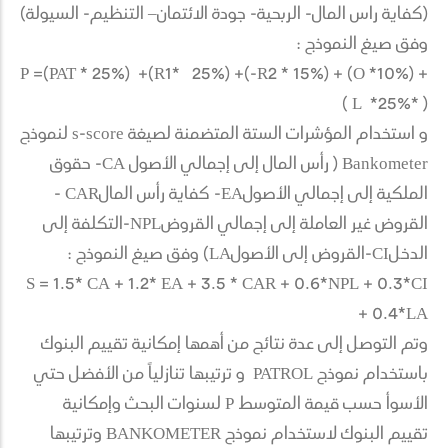
(كفاية راس المال- الربحية- جودة الائتمان– التنظيم- السيولة)
وفق صيغ النموذج :
P =(PAT * 25%) +(R1* 25%) +(-R2 * 15%) + (O *10%) +
( L *25%* )
و استخدام المؤشرات الستة المتضمنة لصيغة s-score لنموذج
Bankometer ( رأس المال إلى إجمالي الأصول CA- حقوق
الملكية إلى إجمالي الأصولEA- كفاية رأس المالCAR -
القروض غير العاملة إلى إجمالي القروضNPL-التكلفة إلى
الدخلCI-القروض إلى الأصولLA) وفق صيغ النموذج :
S = 1.5* CA + 1.2* EA + 3.5 * CAR + 0.6*NPL + 0.3*CI
+ 0.4*LA
وتم التوصل إلى عدة نتائج من أهمها إمكانية تقييم البنوك
باستخدام نموذج PATROL و ترتيبها تنازلياً من الأفضل حتي
الأسوأ حسب قيمة المتوسط P لسنوات البحث وإمكانية
تقييم البنوك لاستخدام نموذج BANKOMETER وترتيبها