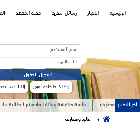
القائمة
الرئيسية
الأخبار
رسائل التخرج
مجلة المعهد
الم
الرئيسية
إعادة ضبط كلمة المرور
إنشاء حساب جدي
آخر الأخبار
الية ومصارف.
جلسة مناقشة رسالة الماجستير للطـالبة هلا عيسى 
Previous
Breadcrumb
مالية ومصارف
Next