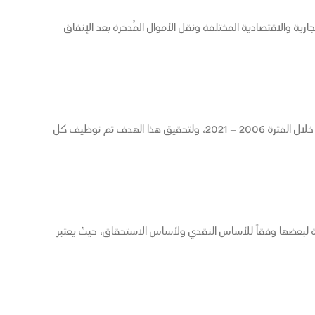
يهدف هذا البحث إلى بيان إذا كان للنشاط التشغيلي أثر في عائد محفظة القروض نتيجة توظيف الائتمان، في المصرف الدولي للتجارة والتمويل خلال الفترة 2006 – 2021، ولتحقيق هذا الهدف تم توظيف كل
 لبعضها وفقاً للأساس النقدي ولأساس الاستحقاق، حيث يعتبر