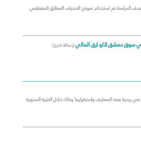
 سلوك القطيع في سوق دمشق للأوراق المالية خلال الفترة الممتدة من 2019/9/29 لغاية 2021/12/30. لتحقيق هدف الدراسة تم استخدام نموذج الانحراف المطلق المقطعي
 في سوق دمشق لألو ارق المالي
(رسالة تخرج)
عة في ربحية هذه المصارف واستقرارها وذلك خلال الفترة السنوية