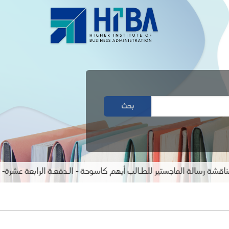
بحث
سالة الماجستير للطـالب أيهم كاسوحة - الـدفعـة الرابعة عشرة- - اخت