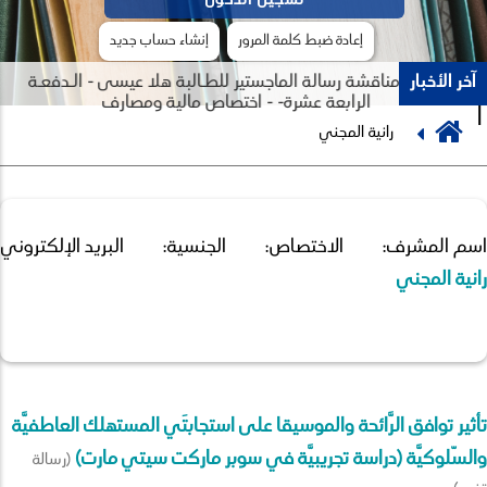
إعادة ضبط كلمة المرور
إنشاء حساب جديد
آخر الأخبار
جلسة مناقشة رسالة الماجستير للطـالبة هلا عيسى - الـدفعـة
الرابعة عشرة- - اختصاص مالية ومصارف
Breadcrumb
رانية المجني
Previous
Next
اسم المشرف:
الاختصاص:
الجنسية:
البريد الإلكتروني:
رانية المجني
تأثير توافق الرَّائحة والموسيقا على استجابتَي المستهلك العاطفيَّة
والسّلوكيَّة (دراسة تجريبيَّة في سوبر ماركت سيتي مارت)
(رسالة