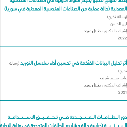
إعداد نموذج للتنبؤ بحجم المواد الأولية في الصناعات الهندسية
المعدنية (حالة عملية من الصناعات الهندسية المعدنية في سوريا)
(رسالة تخرج)
لين الحسن
إشراف الدكتور :
طلال
عبود
2022
أثر تحليل البيانات الضّخمة في تحسين أداء سلاسل التوريد
(رسالة
تخرج)
عامر محمد شرف
إشراف الدكتور :
طلال
عبود
2021
دور الــطـــاقـــات الــمـــتـــجـــددة فـــي تــحـــقـــيـــق الاســــتـــدامـــة
الــبــيـــئـــيـــة (دراسة حالة مشاريع الطاقات المتجددة في وزارة الإدارة