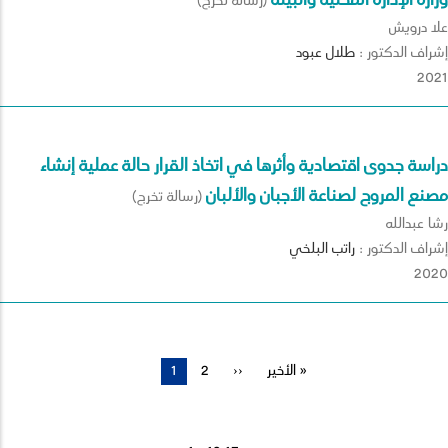
وزارة الإدارة المحلية والبيئة
(رسالة تخرج)
علا درويش
إشراف الدكتور :
طلال
عبود
2021
دراسة جدوى اقتصادية وأثرها في اتخاذ القرار حالة عملية إنشاء
مصنع المروج لصناعة الأجبان والألبان
(رسالة تخرج)
رشا عبدالله
إشراف الدكتور :
راتب
البلخي
2020
الأخير »
آخر
الصفحة
››
Page
2
الصفحة
1
Pagination
صفحة
التالية
الحالية