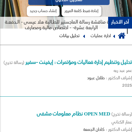
إعادة ضبط كلمة المرور
إنشاء حساب جديد
آخر الأخبار
جلسة مناقشة رسالة الماجستير للطـالبة هلا عيسى - الـدفعـة
الرابعة عشرة- - اختصاص مالية ومصارف
Breadcrumb
ادارة عمليات
تحليل بيانات
Previous
Next
تحليل وتنظيم إدارة فعاليات ومؤتمرات : إيفينت -سفير
(رسالة تخرج)
عمر عبد ربه
إشراف الدكتور :
طلال
عبود
2025
نظام معلومات مشفى OPEN MED
(رسالة تخرج)
عمار الكناني
إشراف الدكتور :
كادان
الجمعة