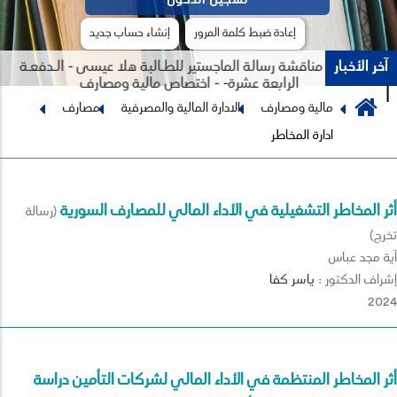
إعادة ضبط كلمة المرور
إنشاء حساب جديد
آخر الأخبار
جلسة مناقشة رسالة الماجستير للطـالبة هلا عيسى - الـدفعـة
الرابعة عشرة- - اختصاص مالية ومصارف
Breadcrumb
مالية ومصارف
الادارة المالية والمصرفية
مصارف
Previous
Next
ادارة المخاطر
أثر المخاطر التشغيلية في الأداء المالي للمصارف السورية
(رسالة
تخرج)
آية مجد عباس
إشراف الدكتور :
ياسر
كفا
2024
أثر المخاطر المنتظمة في الأداء المالي لشركات التأمين دراسة