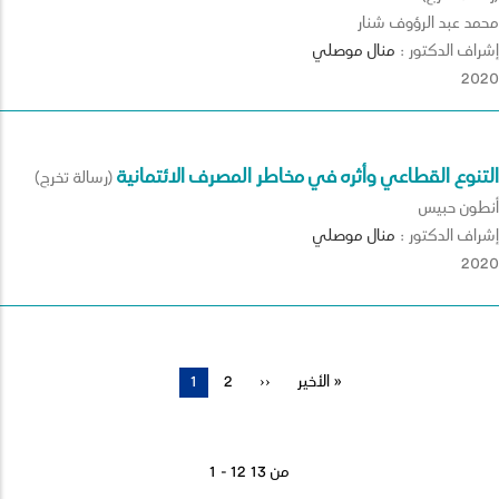
محمد عبد الرؤوف شنار
إشراف الدكتور :
منال
موصلي
2020
التنوع القطاعي وأثره في مخاطر المصرف الائتمانية
(رسالة تخرج)
أنطون حبيس
إشراف الدكتور :
منال
موصلي
2020
الأخير »
آخر
الصفحة
››
Page
2
الصفحة
1
Pagination
صفحة
التالية
الحالية
1 - 12 من 13