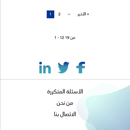
الأخير »
آخر
الصفحة
››
Page
2
الصفحة
1
Pagination
صفحة
التالية
الحالية
1 - 12 من 19
الأسئلة المتكررة
footer
menu
من نحن
الاتصال بنا