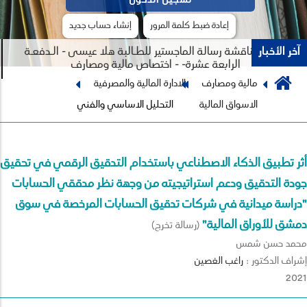
إعادة ضبط كلمة المرور
إنشاء حساب جديد
آخر الأخبار
جلسة مناقشة رسالة الماجستير للطـالبة هلا عيسى - الـدفعـة
الرابعة عشرة- - اختصاص مالية ومصارف
Breadcrumb
مالية ومصارف
الادارة المالية والمصرفية
Previous
Next
الاسواق المالية
التحليل الاساسي والفني
أثر تطبيق الذكاء الاصطناعي باستخدام التدقيق الرقمي في تحقيق
جودة التدقيق ودعم استراتيجيته من وجهة نظر مدققي الحسابات
"دراسة ميدانية في شركات تدقيق الحسابات المرخصة في سوق
دمشق للأوراق المالية"
(رسالة تخرج)
محمد حسن شمس
إشراف الدكتور :
راغب
الغصين
2021