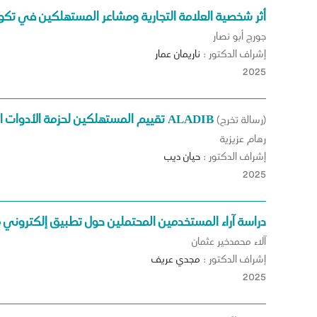
أثر شخصية العلامة التجارية ومشاعر المستهلكين في تكو
جورج أبو نصار
إشراف الدكتور :
ناريمان
عمار
2025
تقييم المستهلكين لحزمة الأدوات المكتبيّة (بوكس السعادة) في شركة الأديب للصناعة والتجارة ALADIB
(رسالة تخرج)
رهام عزيزية
إشراف الدكتور :
حيان
ديب
2025
دراسة آراء المستخدمين المحتملين حول تطبيق إلكتروني مق
آلاء محمدخير عثمان
إشراف الدكتور :
مجدي
عريف
2025