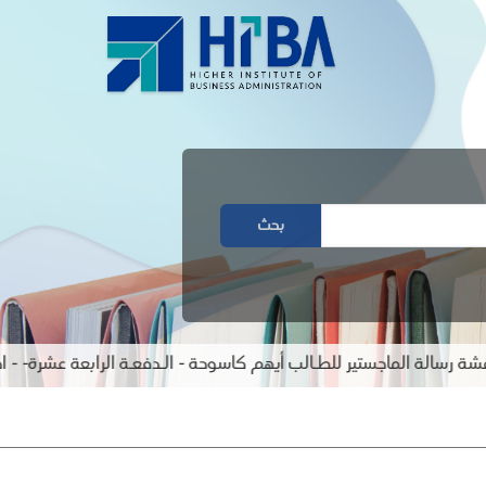
بحث
ة الماجستير للطـالب أيهم كاسوحة - الـدفعـة الرابعة عشرة- - اختصا