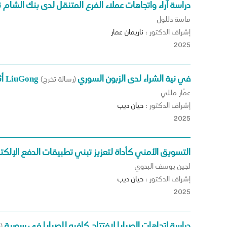
دراسة آراء واتجاهات عملاء الفرع المتنقل لدى بنك الشام 
ماسة دللول
إشراف الدكتور :
ناريمان
عمار
2025
أثر صورة بلد المنشأ والمزيج التسويقي المعتمد لدى LiuGong في نية الشراء لدى الزبون السوري
(رسالة تخرج)
عمّار مللي
إشراف الدكتور :
حيان
ديب
2025
التسويق الأمني كأداة لتعزيز تبني تطبيقات الدفع الإلك
لجين يوسف البدوي
إشراف الدكتور :
حيان
ديب
2025
دراسة اتجاهات الصبايا لافتتاح كافيه للصبايا في سورية
(