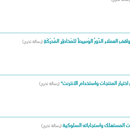
ي مواقفِ العملاءِ الدّورُ الوَسِيطُ للمَخاطِرِ المُدرَكَةِ
(رسالة تخرج)
اختيار المنتجات واستخدام الأنترنت"
(رسالة تخرج)
ت المستهلك واستجاباته السلوكية
(رسالة تخرج)