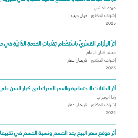
مروة الجشي
إشراف الدكتور :
حيان
ديب
2025
أَثَرُ الإِلْزامِ القَسْرِيِّ باسْتِخْدامِ تِقْنياتِ الخدمةِ الذّاتِيّةِ ف
مهند كنان الإمام
إشراف الدكتور :
ناريمان
عمار
2025
أثر الدلالات الاجتماعية والعمر المدرك لدى كبار السن على 
رادا ابوجراب
إشراف الدكتور :
ناريمان
عمار
2022
أثر موقع سعر البيع بعد الحسم ونسبة الحسم في تقييما